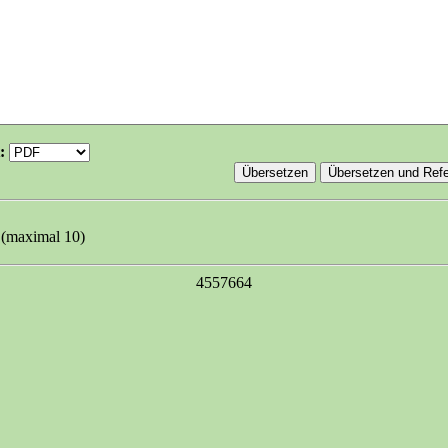
t:
(maximal 10)
4557664